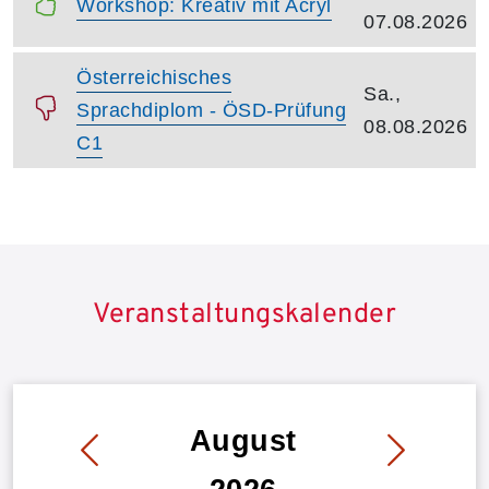
Kurstitel:
Workshop: Kreativ mit Acryl
07.08.2026
Kurstitel:
Österreichisches
Kursbeginn:
Sa.,
Sprachdiplom - ÖSD-Prüfung
08.08.2026
C1
Übersicht demnächst stattfindender Kurse
Veranstaltungskalender
August