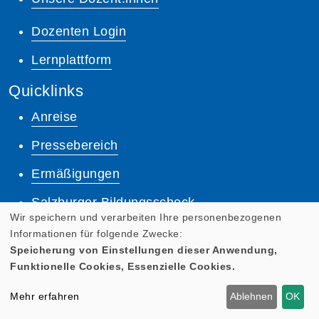
Dozenten Login
Lernplattform
Quicklinks
Anreise
Pressebereich
Ermäßigungen
Salzburger Bildungsscheck
Wir speichern und verarbeiten Ihre personenbezogenen
AGB
Informationen für folgende Zwecke:
Speicherung von Einstellungen dieser Anwendung,
Impressum
Funktionelle Cookies, Essenzielle Cookies.
Datenschutz
Mehr erfahren
Ablehnen
OK
Anmeldung zum Newsletter