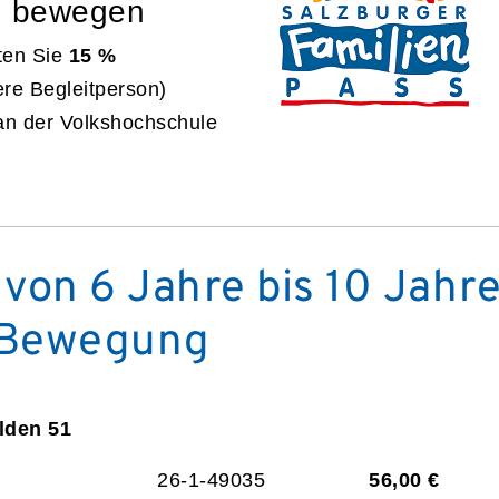
d bewegen
ten Sie
15 %
ere Begleitperson)
an der Volkshochschule
 von 6 Jahre bis 10 Jah
r Bewegung
elden 51
26-1-49035
56,00 €