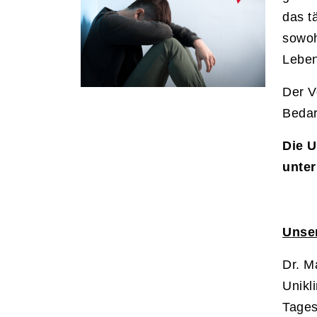
das t
sowoh
Leben
Der V
Bedar
Die U
unte
Unser
Dr. M
Unikl
Tages