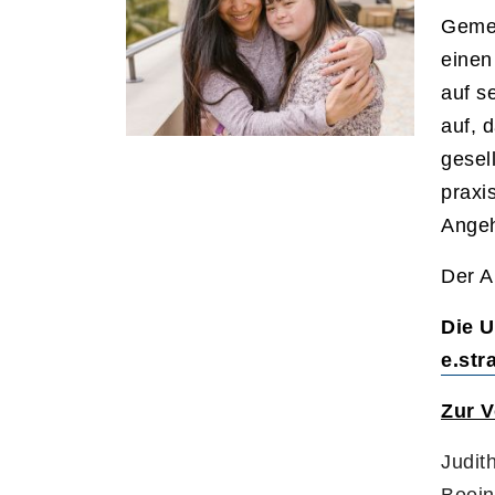
Gemei
einen
auf s
auf, 
gesel
praxi
Angeh
Der A
Die U
e.str
Zur V
Judit