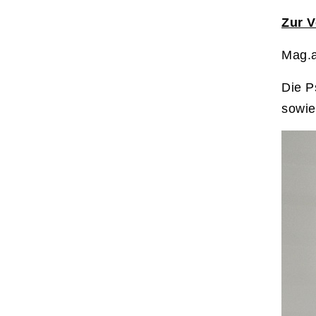
Zur V
Mag.a
Die P
sowie