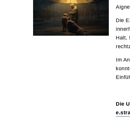
Aigne
Die E
inner
Halt,
recht
Im An
konnt
Einfü
Die U
e.str