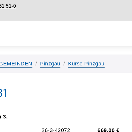
61 51-0
GEMEINDEN
Pinzgau
Kurse Pinzgau
B1
 3,
26-3-42072
669,00 €