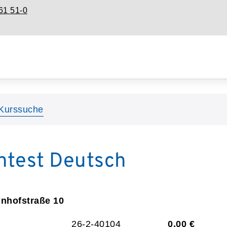
61 51-0
Kurssuche
htest Deutsch
hnhofstraße 10
26-2-40104
0,00 €