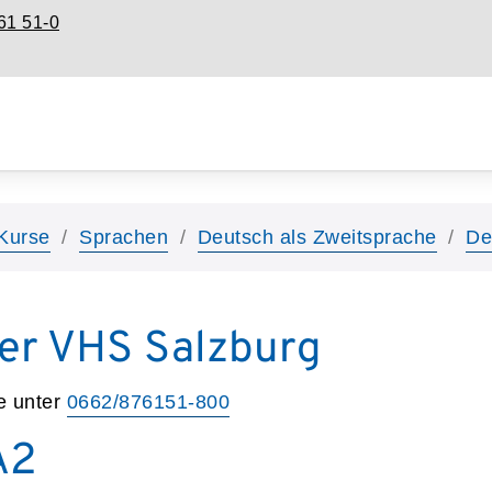
61 51-0
Kurse
Sprachen
Deutsch als Zweitsprache
De
er VHS Salzburg
e unter
0662/876151-800
A2