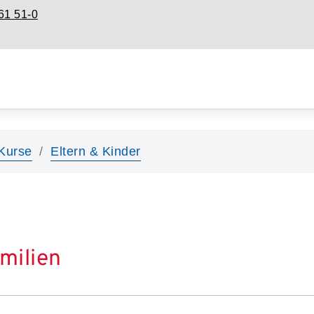
61 51-0
Kurse
Eltern & Kinder
amilien