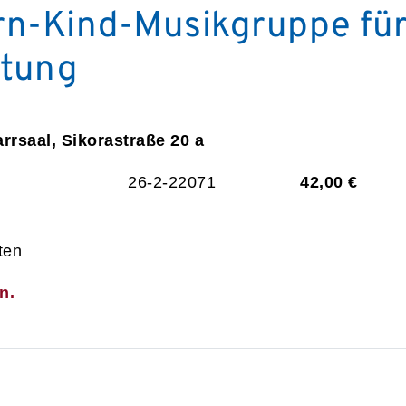
n-Kind-Musikgruppe für 
itung
rrsaal, Sikorastraße 20 a
26-2-22071
42,00 €
ten
n.