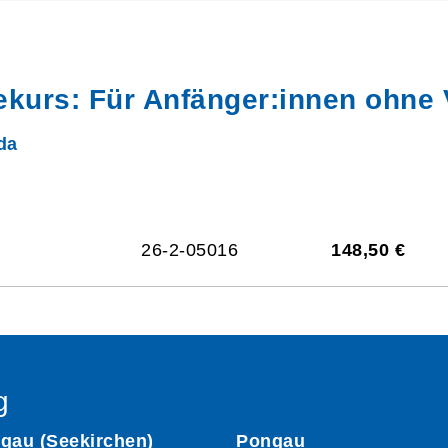
nekurs: Für Anfänger:innen ohne
da
26-2-05016
148,50 €
g
gau (Seekirchen)
Pongau