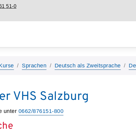
61 51-0
Kurse
Sprachen
Deutsch als Zweitsprache
De
er VHS Salzburg
e unter
0662/876151-800
che