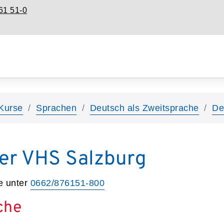
61 51-0
Kurse
Sprachen
Deutsch als Zweitsprache
De
er VHS Salzburg
e unter
0662/876151-800
che