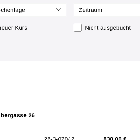
chentage
Zeitraum
neuer Kurs
Nicht ausgebucht
ubergasse 26
26-3-07042
838,00 €