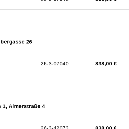
ubergasse 26
26-3-07040
838,00 €
 1, Almerstraße 4
26-3-42073
838,00 €