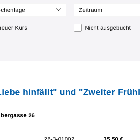
chentage
Zeitraum
neuer Kurs
Nicht ausgebucht
Liebe hinfällt" und "Zweiter Früh
ubergasse 26
26-3-01002
35,50 €