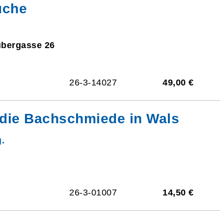
üche
ubergasse 26
26-3-14027
49,00 €
 die Bachschmiede in Wals
.
26-3-01007
14,50 €