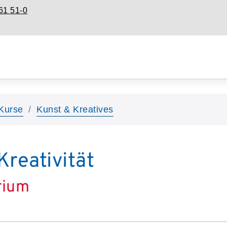
61 51-0
Kurse
Kunst & Kreatives
Kreativität
rium