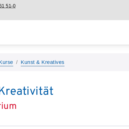
61 51-0
Kurse
Kunst & Kreatives
Kreativität
rium