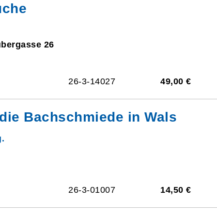
üche
ubergasse 26
26-3-14027
49,00 €
 die Bachschmiede in Wals
.
26-3-01007
14,50 €