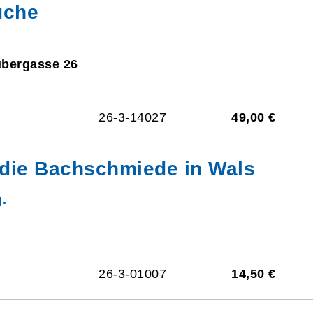
üche
ubergasse 26
26-3-14027
49,00 €
 die Bachschmiede in Wals
.
26-3-01007
14,50 €