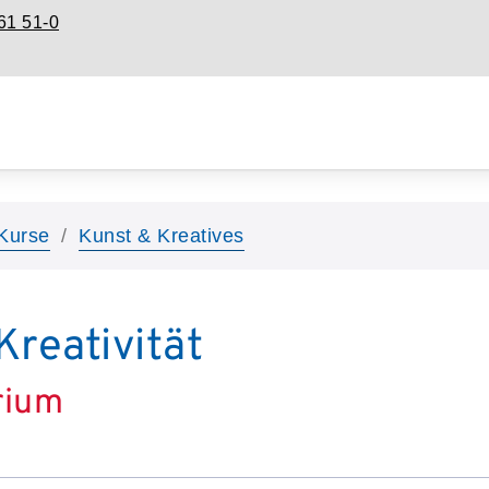
61 51-0
Kurse
Kunst & Kreatives
Kreativität
rium