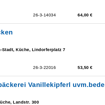
26-3-14034
64,00 €
cken
n-Stadt, Küche, Lindorferplatz 7
26-3-22016
53,50 €
bäckerei Vanillekipferl uvm.bed
üche, Landstr. 300