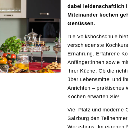
dabei leidenschaftlich
Miteinander kochen ge
Genüssen.
Die Volkshochschule bie
verschiedenste Kochku
Ernährung. Erfahrene Köc
Anfänger:innen sowie mit
ihrer Küche. Ob die rich
über Lebensmittel und ihr
Anrichten – praktisches 
Kochen erwarten Sie!
Viel Platz und moderne G
Salzburg den Teilnehmer
Workshops. Im eigenen S