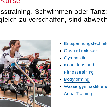
 Kurse
esstraining, Schwimmen oder Tanz:
leich zu verschaffen, sind abwec
Entspannungstechni
Gesundheitssport
Gymnastik
Konditions und
Fitnesstraining
Bodyforming
Wassergymnastik un
Aqua Training