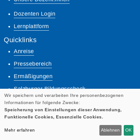
Dozenten Login
Lernplattform
Quicklinks
Anreise
Pressebereich
Ermäßigungen
Salzburger Bildungsscheck
Wir speichern und verarbeiten Ihre personenbezogenen
AGB
Informationen für folgende Zwecke:
Speicherung von Einstellungen dieser Anwendung,
Impressum
Funktionelle Cookies, Essenzielle Cookies.
Datenschutz
Mehr erfahren
Ablehnen
OK
Anmeldung zum Newsletter