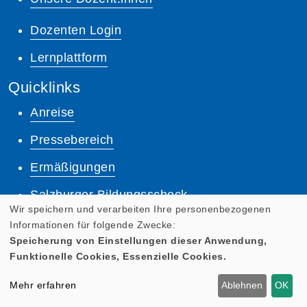
Dozenten Login
Lernplattform
Quicklinks
Anreise
Pressebereich
Ermäßigungen
Salzburger Bildungsscheck
Wir speichern und verarbeiten Ihre personenbezogenen
AGB
Informationen für folgende Zwecke:
Speicherung von Einstellungen dieser Anwendung,
Impressum
Funktionelle Cookies, Essenzielle Cookies.
Datenschutz
Mehr erfahren
Ablehnen
OK
Anmeldung zum Newsletter