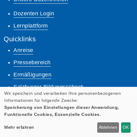
Dozenten Login
Lernplattform
Quicklinks
Anreise
Pressebereich
Ermäßigungen
Salzburger Bildungsscheck
Wir speichern und verarbeiten Ihre personenbezogenen
AGB
Informationen für folgende Zwecke:
Speicherung von Einstellungen dieser Anwendung,
Impressum
Funktionelle Cookies, Essenzielle Cookies.
Datenschutz
Mehr erfahren
Ablehnen
OK
Anmeldung zum Newsletter