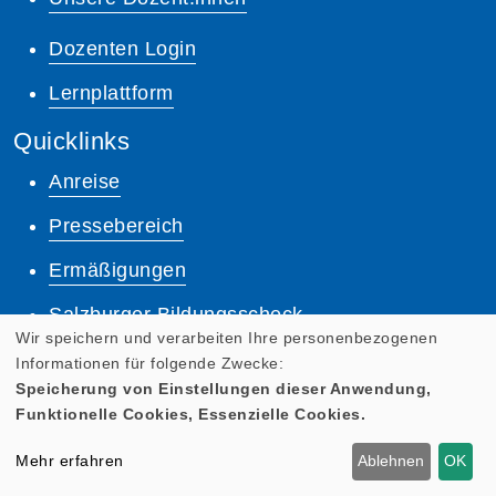
Dozenten Login
Lernplattform
Quicklinks
Anreise
Pressebereich
Ermäßigungen
Salzburger Bildungsscheck
Wir speichern und verarbeiten Ihre personenbezogenen
AGB
Informationen für folgende Zwecke:
Speicherung von Einstellungen dieser Anwendung,
Impressum
Funktionelle Cookies, Essenzielle Cookies.
Datenschutz
Mehr erfahren
Ablehnen
OK
Anmeldung zum Newsletter