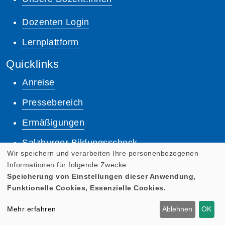
Dozenten Login
Lernplattform
Quicklinks
Anreise
Pressebereich
Ermäßigungen
Salzburger Bildungsscheck
Wir speichern und verarbeiten Ihre personenbezogenen
AGB
Informationen für folgende Zwecke:
Speicherung von Einstellungen dieser Anwendung,
Impressum
Funktionelle Cookies, Essenzielle Cookies.
Datenschutz
Mehr erfahren
Ablehnen
OK
Anmeldung zum Newsletter